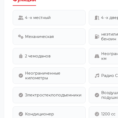
4 -х местный
4 -х дв
неэтил
Механическая
бензин
Неогра
2 чемоданов
км
Неограниченные
Радио C
километры
Воздуш
Электростеклоподъемники
подушк
Кондиционер
1200 cc