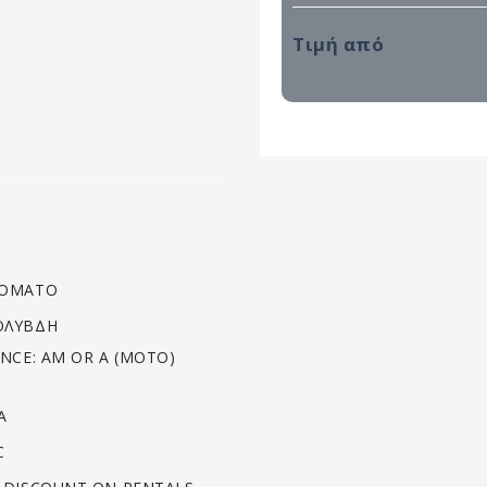
Τιμή από
ΌΜΑΤΟ
ΛΥΒΔΗ
NCE: AM OR A (MOTO)
Α
C