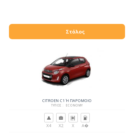
Στόλος
CITROEN C1 Ή ΠΑΡΌΜΟΙΟ
ΤΎΠΟΣ : ECONOMY
X4
X2
X
Α�