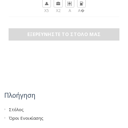
X5
X2
A
Α�
ΕΞΕΡΕΥΝΉΣΤΕ ΤΟ ΣΤΌΛΟ ΜΑΣ
Πλοήγηση
Στόλος
Όροι Ενοικίασης