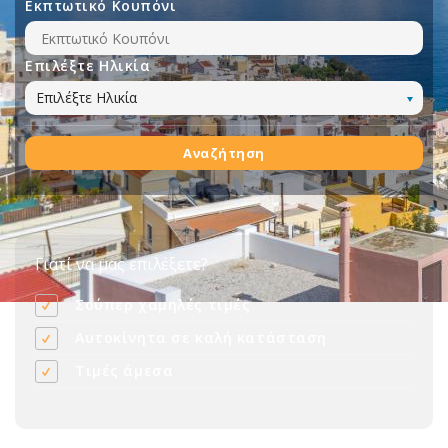
Εκπτωτικό Κουπόνι
Επιλέξτε Ηλικία
Επιλέξτε Ηλικία
Αναζήτηση
Γιατί να μας επιλέξετε?
Σούπερ χαμηλές τιμές
Αυτοκίνητα σε καλή κατάσταση
Τιμές άμεσα