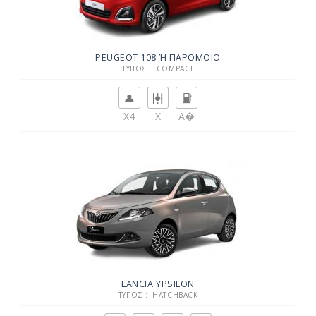
PEUGEOT 108 Ή ΠΑΡΌΜΟΙΟ
ΤΎΠΟΣ : COMPACT
X4
X
Α�
LANCIA YPSILON
ΤΎΠΟΣ : HATCHBACK