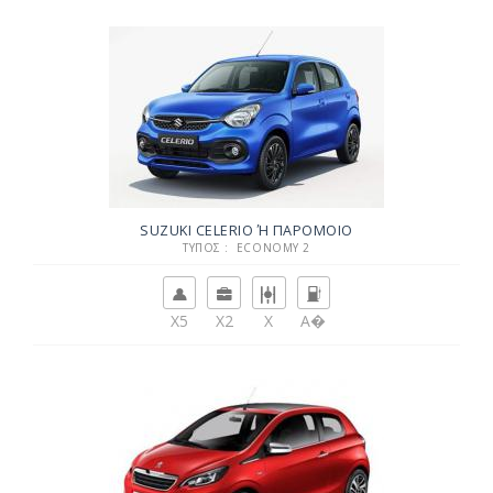
SUZUKI CELERIO Ή ΠΑΡΌΜΟΙΟ
ΤΎΠΟΣ : ECONOMY 2
X5
X2
X
Α�