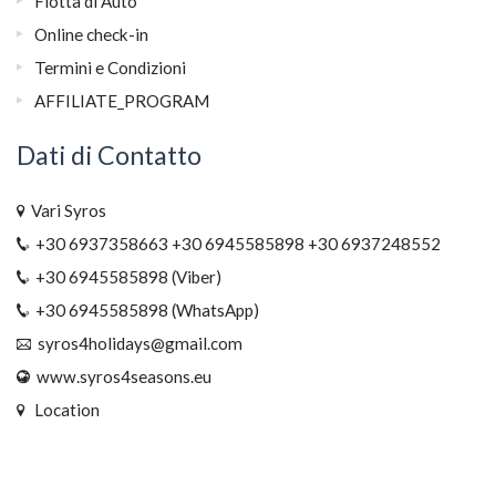
Flotta di Auto
Online check-in
Termini e Condizioni
AFFILIATE_PROGRAM
Dati di Contatto
Vari Syros
+30 6937358663 +30 6945585898 +30 6937248552
+30 6945585898 (Viber)
+30 6945585898 (WhatsApp)
syros4holidays@gmail.com
www.syros4seasons.eu
Location