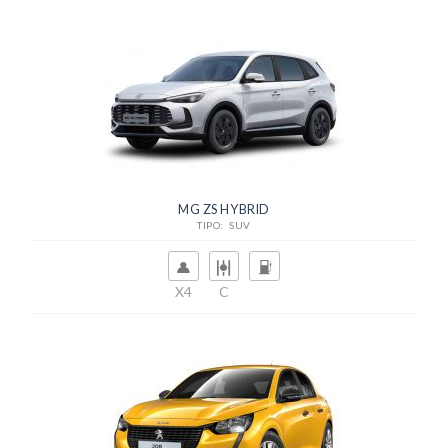
MG ZS HYBRID
TIPO: SUV
X4
C