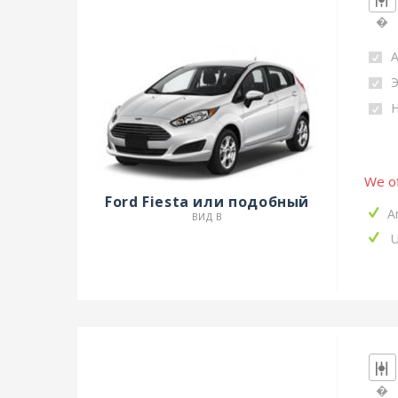
�
Н
We of
Ford Fiesta или подобный
A
ВИД B
U
�