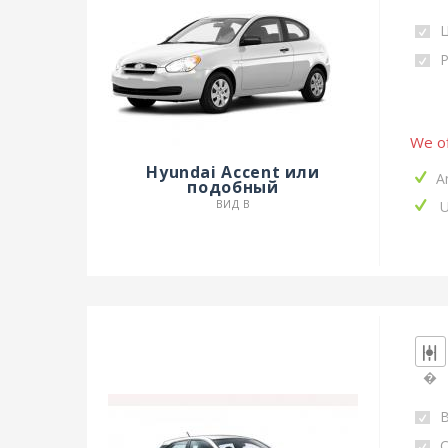
Р
We of
Hyundai Accent или
A
подобный
U
ВИД B
�
C