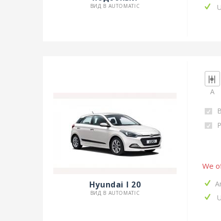
U
ВИД B AUTOMATIC
A
Р
We of
A
Hyundai I 20
ВИД B AUTOMATIC
U