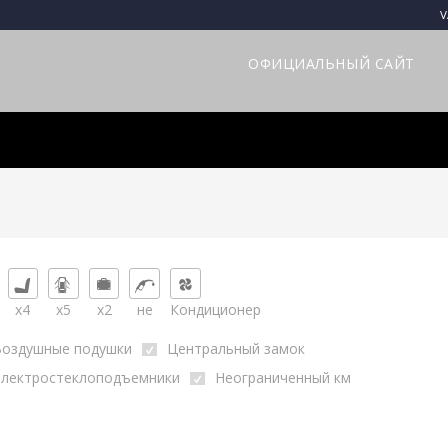
V
ОФИЦИАЛЬНЫЙ САЙТ
x4
x5
x2
не
Кондиционер
Воздушные подушки
Центральный замок
Электростеклоподъемники
Неограниченный км