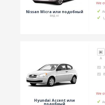
We of
A
Nissan Micra или подобный
ВИД A1
U
A
We of
Hyundai Accent или
A
подобный