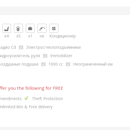
x4
x5
x1
не
Кондиционер
адио Cd
Электростеклоподъемники
идроусилитель руля
Immobilizer
Воздушные подушки
1000 cc
Неограниченный км
fer you the following for FREE
mendments
Theft Protection
nlimited klm & Free delivery