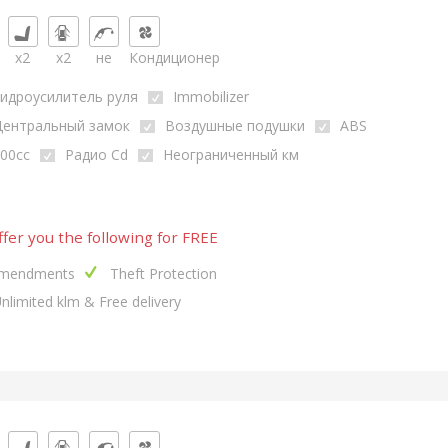
x2
x2
не
Кондиционер
идроусилитель руля
Immobilizer
Центральный замок
Воздушные подушки
ABS
00cc
Радио Cd
Неограниченный км
fer you the following for FREE
mendments
Theft Protection
nlimited klm & Free delivery