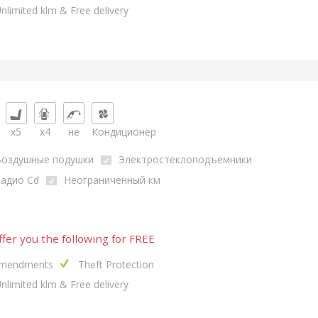
nlimited klm & Free delivery
x5
x4
не
Кондиционер
Воздушные подушки
Электростеклоподъемники
адио Cd
Неограниченный км
fer you the following for FREE
mendments
Theft Protection
nlimited klm & Free delivery