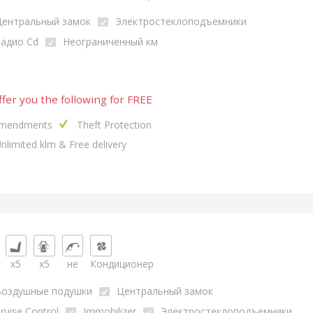
Центральный замок
Электростеклоподъемники
адио Cd
Неограниченный км
fer you the following for FREE
mendments
Theft Protection
nlimited klm & Free delivery
x5
x5
не
Кондиционер
Воздушные подушки
Центральный замок
ruise Control
Immobilizer
Электростеклоподъемники