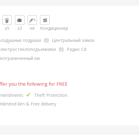
x5
x3
не
Кондиционер
Воздушные подушки
Центральный замок
Электростеклоподъемники
Радио Cd
еограниченный км
fer you the following for FREE
mendments
Theft Protection
nlimited klm & Free delivery