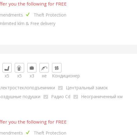
fer you the following for FREE
mendments
Theft Protection
nlimited klm & Free delivery
x5
x5
x3
не
Кондиционер
Электростеклоподъемники
Центральный замок
Воздушные подушки
Радио Cd
Неограниченный км
fer you the following for FREE
mendments
Theft Protection