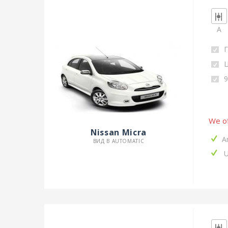
A
Г
9
We of
Nissan Micra
A
ВИД B AUTOMATIC
U