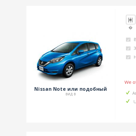
�
Н
We of
Nissan Note или подобный
A
ВИД B
U