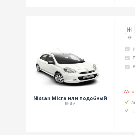
�
Р
Г
We of
Nissan Micra или подобный
A
ВИД A
U