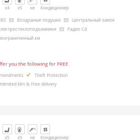
x4
x5
не
Кондиционер
ABS
Воздушные подушки
Центральный замок
Электростеклоподъемники
Радио Cd
еограниченный км
fer you the following for FREE
mendments
Theft Protection
nlimited klm & Free delivery
x5
x5
не
Кондиционер