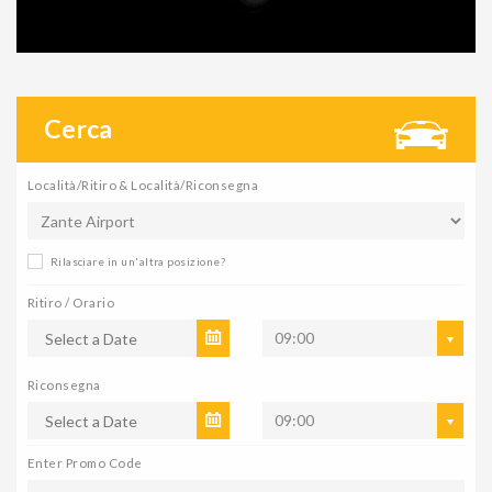
Cerca
Località/Ritiro & Località/Riconsegna
Rilasciare in un'altra posizione?
Ritiro / Orario
09:00
Riconsegna
09:00
Enter Promo Code