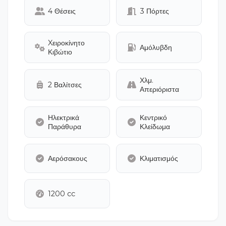
4 Θέσεις
3 Πόρτες
Xειροκίνητο
Αμόλυβδη
Κιβώτιο
Χλμ.
2 Βαλίτσες
Απεριόριστα
Ηλεκτρικά
Κεντρικό
Παράθυρα
Κλείδωμα
Αερόσακους
Κλιματισμός
1200 cc